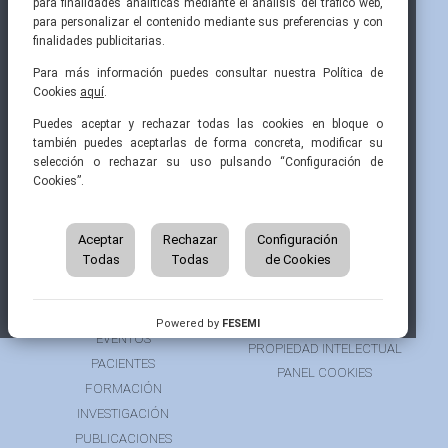
para finalidades analíticas mediante el análisis del tráfico web,
para personalizar el contenido mediante sus preferencias y con
finalidades publicitarias.
Para más información puedes consultar nuestra Política de
Cookies
aquí
.
Pintor Ribera, 3
91 519 70 80
semi@fesemi.org
Puedes aceptar y rechazar todas las cookies en bloque o
28016 Madrid
91 519 70 81
femi@fesemi.org
también puedes aceptarlas de forma concreta, modificar su
selección o rechazar su uso pulsando “Configuración de
Cookies”.
INICIO
CONTACTAR
QUIÉNES SOMOS
AVISO LEGAL
ÁREA DE SOCIO
Aceptar
Rechazar
Configuración
AVISO PARA PACIENTES
Todas
Todas
de Cookies
GRUPOS DE TRABAJO
FINANCIACIÓN
RECURSOS
POLÍTICA DE COOKIES
AUSPICIOS
PRIVACIDAD
Powered by
FESEMI
EVENTOS
PROPIEDAD INTELECTUAL
PACIENTES
PANEL COOKIES
FORMACIÓN
INVESTIGACIÓN
PUBLICACIONES