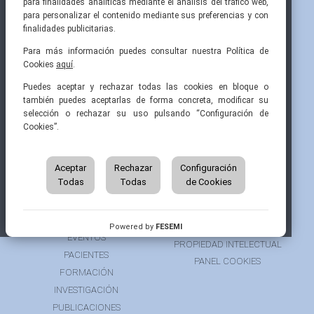
para finalidades analíticas mediante el análisis del tráfico web,
para personalizar el contenido mediante sus preferencias y con
finalidades publicitarias.
Para más información puedes consultar nuestra Política de
Cookies
aquí
.
Pintor Ribera, 3
91 519 70 80
semi@fesemi.org
Puedes aceptar y rechazar todas las cookies en bloque o
28016 Madrid
91 519 70 81
femi@fesemi.org
también puedes aceptarlas de forma concreta, modificar su
selección o rechazar su uso pulsando “Configuración de
Cookies”.
INICIO
CONTACTAR
QUIÉNES SOMOS
AVISO LEGAL
ÁREA DE SOCIO
Aceptar
Rechazar
Configuración
AVISO PARA PACIENTES
Todas
Todas
de Cookies
GRUPOS DE TRABAJO
FINANCIACIÓN
RECURSOS
POLÍTICA DE COOKIES
AUSPICIOS
PRIVACIDAD
Powered by
FESEMI
EVENTOS
PROPIEDAD INTELECTUAL
PACIENTES
PANEL COOKIES
FORMACIÓN
INVESTIGACIÓN
PUBLICACIONES