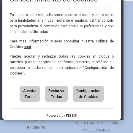
En nuestro sitio web utilizamos cookies propias y de terceros
para finalidades analíticas mediante el análisis del tráfico web,
para personalizar el contenido mediante sus preferencias y con
finalidades publicitarias.
Para más información puedes consultar nuestra Política de
Cookies
aquí
.
Pintor Ribera, 3
91 519 70 80
semi@fesemi.org
Puedes aceptar y rechazar todas las cookies en bloque o
28016 Madrid
91 519 70 81
femi@fesemi.org
también puedes aceptarlas de forma concreta, modificar su
selección o rechazar su uso pulsando “Configuración de
Cookies”.
INICIO
CONTACTAR
QUIÉNES SOMOS
AVISO LEGAL
ÁREA DE SOCIO
Aceptar
Rechazar
Configuración
AVISO PARA PACIENTES
Todas
Todas
de Cookies
GRUPOS DE TRABAJO
FINANCIACIÓN
RECURSOS
POLÍTICA DE COOKIES
AUSPICIOS
PRIVACIDAD
Powered by
FESEMI
EVENTOS
PROPIEDAD INTELECTUAL
PACIENTES
PANEL COOKIES