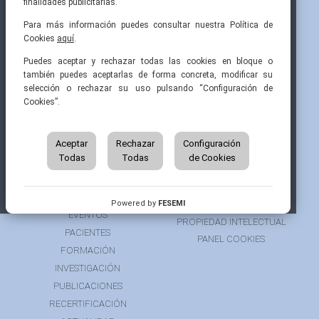
finalidades publicitarias.
Para más información puedes consultar nuestra Política de
Cookies
aquí
.
Pintor Ribera, 3
91 519 70 80
semi@fesemi.org
Puedes aceptar y rechazar todas las cookies en bloque o
28016 Madrid
91 519 70 81
femi@fesemi.org
también puedes aceptarlas de forma concreta, modificar su
selección o rechazar su uso pulsando “Configuración de
Cookies”.
INICIO
CONTACTAR
QUIÉNES SOMOS
AVISO LEGAL
ÁREA DE SOCIO
Aceptar
Rechazar
Configuración
AVISO PARA PACIENTES
Todas
Todas
de Cookies
GRUPOS DE TRABAJO
FINANCIACIÓN
RECURSOS
POLÍTICA DE COOKIES
AUSPICIOS
PRIVACIDAD
Powered by
FESEMI
EVENTOS
PROPIEDAD INTELECTUAL
PACIENTES
PANEL COOKIES
FORMACIÓN
INVESTIGACIÓN
PUBLICACIONES
RECERTIFICACIÓN