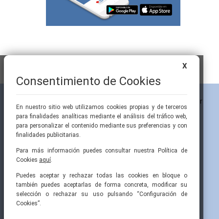
X
Consentimiento de Cookies
En nuestro sitio web utilizamos cookies propias y de terceros
para finalidades analíticas mediante el análisis del tráfico web,
para personalizar el contenido mediante sus preferencias y con
finalidades publicitarias.
Para más información puedes consultar nuestra Política de
Cookies
aquí
.
Pintor Ribera, 3
91 519 70 80
semi@fesemi.org
Puedes aceptar y rechazar todas las cookies en bloque o
28016 Madrid
91 519 70 81
femi@fesemi.org
también puedes aceptarlas de forma concreta, modificar su
selección o rechazar su uso pulsando “Configuración de
Cookies”.
INICIO
CONTACTAR