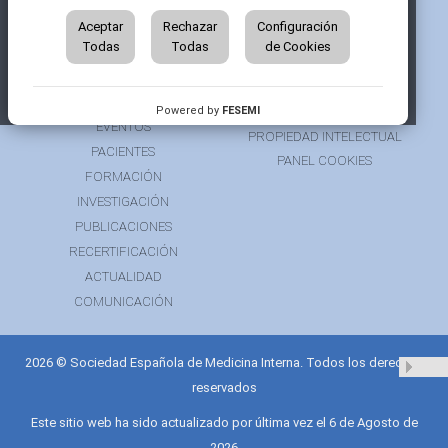
QUIÉNES SOMOS
AVISO LEGAL
ÁREA DE SOCIO
Aceptar
Rechazar
Configuración
AVISO PARA PACIENTES
Todas
Todas
de Cookies
GRUPOS DE TRABAJO
FINANCIACIÓN
RECURSOS
POLÍTICA DE COOKIES
AUSPICIOS
PRIVACIDAD
Powered by
FESEMI
EVENTOS
PROPIEDAD INTELECTUAL
PACIENTES
PANEL COOKIES
FORMACIÓN
INVESTIGACIÓN
PUBLICACIONES
RECERTIFICACIÓN
ACTUALIDAD
COMUNICACIÓN
2026 © Sociedad Española de Medicina Interna. Todos los derechos
reservados
Este sitio web ha sido actualizado por última vez el 6 de Agosto de
2026