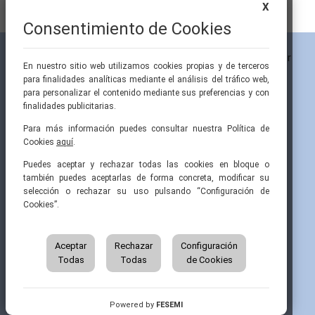
X
Consentimiento de Cookies
En nuestro sitio web utilizamos cookies propias y de terceros
para finalidades analíticas mediante el análisis del tráfico web,
para personalizar el contenido mediante sus preferencias y con
finalidades publicitarias.
Para más información puedes consultar nuestra Política de
Cookies
aquí
.
Pintor Ribera, 3
91 519 70 80
semi@fesemi.org
Puedes aceptar y rechazar todas las cookies en bloque o
28016 Madrid
91 519 70 81
femi@fesemi.org
también puedes aceptarlas de forma concreta, modificar su
selección o rechazar su uso pulsando “Configuración de
Cookies”.
INICIO
CONTACTAR
QUIÉNES SOMOS
AVISO LEGAL
ÁREA DE SOCIO
Aceptar
Rechazar
Configuración
AVISO PARA PACIENTES
Todas
Todas
de Cookies
GRUPOS DE TRABAJO
FINANCIACIÓN
RECURSOS
POLÍTICA DE COOKIES
AUSPICIOS
PRIVACIDAD
Powered by
FESEMI