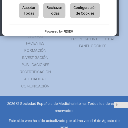
QUIÉNES SOMOS
AVISO LEGAL
ÁREA DE SOCIO
Aceptar
Rechazar
Configuración
AVISO PARA PACIENTES
Todas
Todas
de Cookies
GRUPOS DE TRABAJO
FINANCIACIÓN
RECURSOS
POLÍTICA DE COOKIES
AUSPICIOS
PRIVACIDAD
Powered by
FESEMI
EVENTOS
PROPIEDAD INTELECTUAL
PACIENTES
PANEL COOKIES
FORMACIÓN
INVESTIGACIÓN
PUBLICACIONES
RECERTIFICACIÓN
ACTUALIDAD
COMUNICACIÓN
2026 © Sociedad Española de Medicina Interna. Todos los derechos
reservados
Este sitio web ha sido actualizado por última vez el 6 de Agosto de
2026