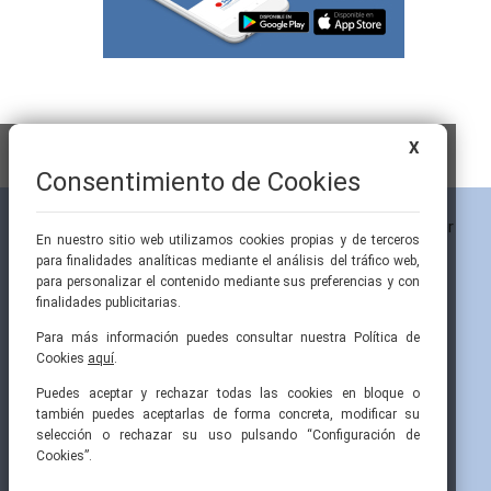
X
Consentimiento de Cookies
En nuestro sitio web utilizamos cookies propias y de terceros
para finalidades analíticas mediante el análisis del tráfico web,
para personalizar el contenido mediante sus preferencias y con
finalidades publicitarias.
ONES
Para más información puedes consultar nuestra Política de
Cookies
aquí
.
Pintor Ribera, 3
91 519 70 80
semi@fesemi.org
Puedes aceptar y rechazar todas las cookies en bloque o
28016 Madrid
91 519 70 81
femi@fesemi.org
también puedes aceptarlas de forma concreta, modificar su
selección o rechazar su uso pulsando “Configuración de
ÓN
Cookies”.
INICIO
CONTACTAR