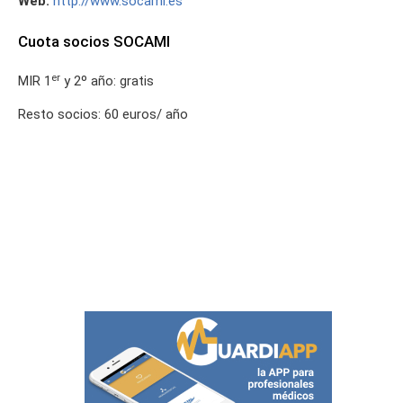
Web:
http://www.socami.es
Cuota socios SOCAMI
er
MIR 1
y 2º año: gratis
Resto socios: 60 euros/ año