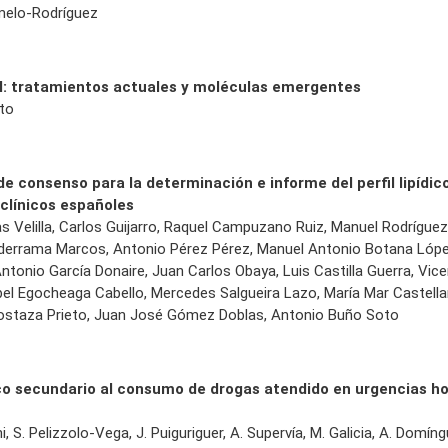
melo-Rodríguez
l: tratamientos actuales y moléculas emergentes
to
 consenso para la determinación e informe del perfil lipídic
 clínicos españoles
s Velilla, Carlos Guijarro, Raquel Campuzano Ruiz, Manuel Rodríguez
derrama Marcos, Antonio Pérez Pérez, Manuel Antonio Botana Lópe
ntonio García Donaire, Juan Carlos Obaya, Luis Castilla Guerra, Vice
abel Egocheaga Cabello, Mercedes Salgueira Lazo, María Mar Castell
ostaza Prieto, Juan José Gómez Doblas, Antonio Buño Soto
co secundario al consumo de drogas atendido en urgencias ho
i, S. Pelizzolo-Vega, J. Puiguriguer, A. Supervía, M. Galicia, A. Domí