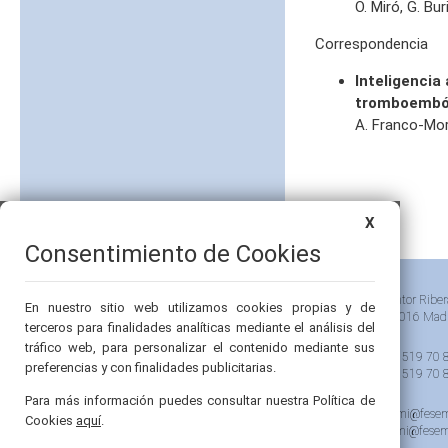
O. Miró, G. Bur
Correspondencia
Inteligencia
tromboemból
A. Franco-Mor
X
Consentimiento de Cookies
Pintor Riber
En nuestro sitio web utilizamos cookies propias y de
28016 Mad
terceros para finalidades analíticas mediante el análisis del
tráfico web, para personalizar el contenido mediante sus
91 519 70 
preferencias y con finalidades publicitarias.
91 519 70 
Para más información puedes consultar nuestra Política de
semi@fesem
Cookies
aquí
.
femi@fesem