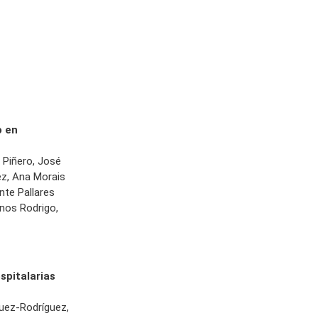
o en
 Piñero, José
z, Ana Morais
nte Pallares
anos Rodrigo,
spitalarias
nguez-Rodríguez,