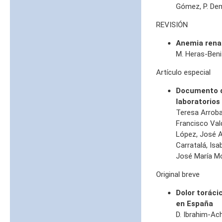
Gómez, P. De
REVISIÓN
Anemia rena
M. Heras-Beni
Artículo especial
Documento de
laboratorios
Teresa Arroba
Francisco Val
López, José A
Carratalá, Is
José María M
Original breve
Dolor toráci
en España
D. Ibrahim-Ach