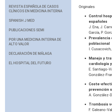
REVISTA ESPAÑOLA DE CASOS
Originales
CLÍNICOS EN MEDICINA INTERNA
Control hosp
SPANISH J MED
españoles
J. Ena, J. Ca
PUBLICACIONES SEMI
García, P. Go
Prevalencia 
POR UNA MEDICINA INTERNA DE
poblacional
ALTO VALOR
I. Cusacovich,
DECLARACIÓN DE MÁLAGA
Manejo y tra
EL HOSPITAL DEL FUTURO
cardiología 
E. Santiago-Va
González-Fran
Coste-efecti
prevención 
A. González-D
Trombosis ve
F. Galeano-Va