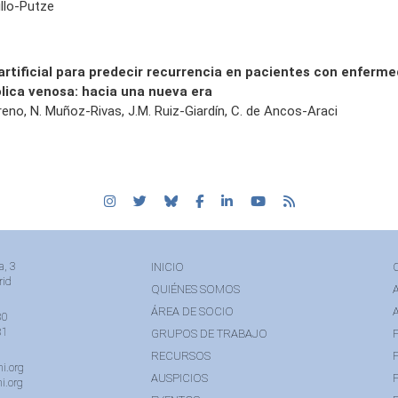
illo-Putze
 artificial para predecir recurrencia en pacientes con enferm
ica venosa: hacia una nueva era
eno, N. Muñoz-Rivas, J.M. Ruiz-Giardín, C. de Ancos-Araci
a, 3
INICIO
rid
QUIÉNES SOMOS
ÁREA DE SOCIO
80
81
GRUPOS DE TRABAJO
RECURSOS
i.org
AUSPICIOS
i.org