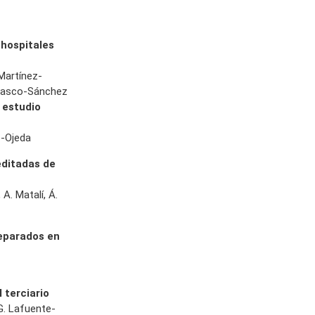
 hospitales
Martínez-
arrasco-Sánchez
 estudio
z-Ojeda
editadas de
A. Matalí, Á.
separados en
 terciario
G. Lafuente-