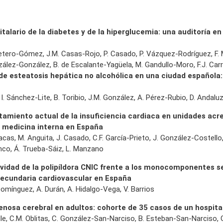
italario de la diabetes y de la hiperglucemia: una auditoría en
rretero-Gómez, J.M. Casas-Rojo, P. Casado, P. Vázquez-Rodríguez, F. 
nzález-González, B. de Escalante-Yagüela, M. Gandullo-Moro, F.J. C
de esteatosis hepática no alcohólica en una ciudad española:
 I. Sánchez-Lite, B. Toribio, J.M. González, A. Pérez-Rubio, D. Andalu
tamiento actual de la insuficiencia cardiaca en unidades acr
y medicina interna en España
cas, M. Anguita, J. Casado, C.F. García-Prieto, J. González-Costello, 
co, Á. Trueba-Sáiz, L. Manzano
vidad de la polipíldora CNIC frente a los monocomponentes 
secundaria cardiovascular en España
omínguez, A. Durán, A. Hidalgo-Vega, V. Barrios
nosa cerebral en adultos: cohorte de 35 casos de un hospital
lle, C.M. Oblitas, C. González-San-Narciso, B. Esteban-San-Narciso, 