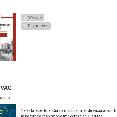
6
Website
Programme
IVAC
re 2026
Ya está abierto el Curso multidisplinar de vacunación f
la patología respiratoria infecciosa en el adulto.