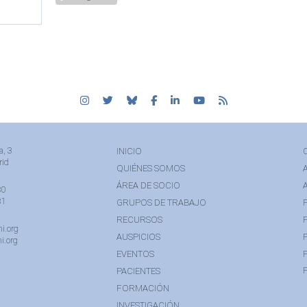
a, 3
INICIO
rid
QUIÉNES SOMOS
ÁREA DE SOCIO
80
81
GRUPOS DE TRABAJO
RECURSOS
i.org
AUSPICIOS
i.org
EVENTOS
PACIENTES
FORMACIÓN
INVESTIGACIÓN