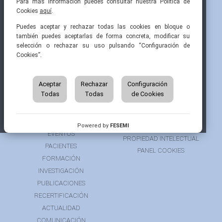
Para más información puedes consultar nuestra Política de
Cookies
aquí
.
Pintor Ribera, 3
91 519 70 80
semi@fesemi.org
Puedes aceptar y rechazar todas las cookies en bloque o
28016 Madrid
91 519 70 81
femi@fesemi.org
también puedes aceptarlas de forma concreta, modificar su
selección o rechazar su uso pulsando “Configuración de
Cookies”.
INICIO
CONTACTAR
QUIÉNES SOMOS
AVISO LEGAL
ÁREA DE SOCIO
Aceptar
Rechazar
Configuración
AVISO PARA PACIENTES
Todas
Todas
de Cookies
GRUPOS DE TRABAJO
FINANCIACIÓN
RECURSOS
POLÍTICA DE COOKIES
AUSPICIOS
PRIVACIDAD
Powered by
FESEMI
EVENTOS
PROPIEDAD INTELECTUAL
PACIENTES
PANEL COOKIES
FORMACIÓN
INVESTIGACIÓN
PUBLICACIONES
RECERTIFICACIÓN
ACTUALIDAD
COMUNICACIÓN