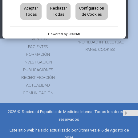
QUIÉNES SOMOS
AVISO LEGAL
ÁREA DE SOCIO
Aceptar
Rechazar
Configuración
AVISO PARA PACIENTES
Todas
Todas
de Cookies
GRUPOS DE TRABAJO
FINANCIACIÓN
RECURSOS
POLÍTICA DE COOKIES
AUSPICIOS
PRIVACIDAD
Powered by
FESEMI
EVENTOS
PROPIEDAD INTELECTUAL
PACIENTES
PANEL COOKIES
FORMACIÓN
INVESTIGACIÓN
PUBLICACIONES
RECERTIFICACIÓN
ACTUALIDAD
COMUNICACIÓN
2026 © Sociedad Española de Medicina Interna. Todos los derechos
reservados
Este sitio web ha sido actualizado por última vez el 6 de Agosto de
2026