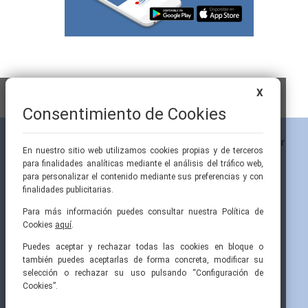
X
Consentimiento de Cookies
En nuestro sitio web utilizamos cookies propias y de terceros
para finalidades analíticas mediante el análisis del tráfico web,
para personalizar el contenido mediante sus preferencias y con
finalidades publicitarias.
Para más información puedes consultar nuestra Política de
Cookies
aquí
.
Pintor Ribera, 3
91 519 70 80
semi@fesemi.org
Puedes aceptar y rechazar todas las cookies en bloque o
28016 Madrid
91 519 70 81
femi@fesemi.org
también puedes aceptarlas de forma concreta, modificar su
selección o rechazar su uso pulsando “Configuración de
Cookies”.
INICIO
CONTACTAR