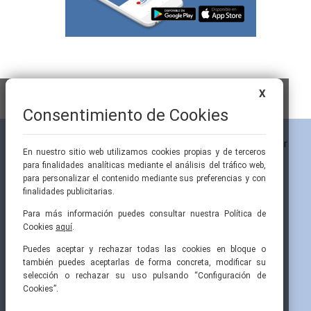
X
Consentimiento de Cookies
En nuestro sitio web utilizamos cookies propias y de terceros
para finalidades analíticas mediante el análisis del tráfico web,
para personalizar el contenido mediante sus preferencias y con
finalidades publicitarias.
Para más información puedes consultar nuestra Política de
Cookies
aquí
.
Pintor Ribera, 3
91 519 70 80
semi@fesemi.org
Puedes aceptar y rechazar todas las cookies en bloque o
28016 Madrid
91 519 70 81
femi@fesemi.org
también puedes aceptarlas de forma concreta, modificar su
selección o rechazar su uso pulsando “Configuración de
Cookies”.
INICIO
CONTACTAR