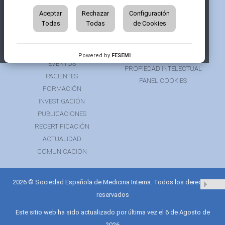
QUIÉNES SOMOS
AVISO LEGAL
ÁREA DE SOCIO
Aceptar
Rechazar
Configuración
AVISO PARA PACIENTES
Todas
Todas
de Cookies
GRUPOS DE TRABAJO
FINANCIACIÓN
RECURSOS
POLÍTICA DE COOKIES
AUSPICIOS
PRIVACIDAD
Powered by
FESEMI
EVENTOS
PROPIEDAD INTELECTUAL
PACIENTES
PANEL COOKIES
FORMACIÓN
INVESTIGACIÓN
PUBLICACIONES
RECERTIFICACIÓN
ACTUALIDAD
COMUNICACIÓN
2026 © Sociedad Española de Medicina Interna. Todos los derechos
reservados
Este sitio web ha sido actualizado por última vez el 6 de Agosto de
2026