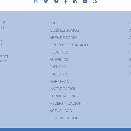
a, 3
INICIO
rid
QUIÉNES SOMOS
ÁREA DE SOCIO
80
81
GRUPOS DE TRABAJO
RECURSOS
i.org
AUSPICIOS
i.org
EVENTOS
PACIENTES
FORMACIÓN
INVESTIGACIÓN
PUBLICACIONES
RECERTIFICACIÓN
ACTUALIDAD
COMUNICACIÓN