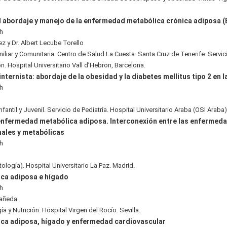
l abordaje y manejo de la enfermedad metabólica crónica adiposa 
0h
z y Dr. Albert Lecube Torello
iliar y Comunitaria. Centro de Salud La Cuesta. Santa Cruz de Tenerife. Servic
n. Hospital Universitario Vall d’Hebron, Barcelona.
internista: abordaje de la obesidad y la diabetes mellitus tipo 2 en 
0h
antil y Juvenil. Servicio de Pediatría. Hospital Universitario Araba (OSI Araba),
 enfermedad metabólica adiposa. Interconexión entre las enfermed
nales y metabólicas
0h
n
ología). Hospital Universitario La Paz. Madrid.
ca adiposa e hígado
0h
tañeda
a y Nutrición. Hospital Virgen del Rocío. Sevilla.
ca adiposa, hígado y enfermedad cardiovascular