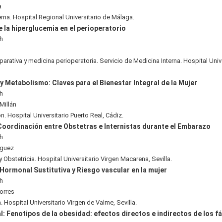
a
erna. Hospital Regional Universitario de Málaga.
 la hiperglucemia en el perioperatorio
0h
rativa y medicina perioperatoria. Servicio de Medicina Interna. Hospital Univ
 Metabolismo: Claves para el Bienestar Integral de la Mujer
0h
Millán
n. Hospital Universitario Puerto Real, Cádiz.
Coordinación entre Obstetras e Internistas durante el Embarazo
0h
nguez
 Obstetricia. Hospital Universitario Virgen Macarena, Sevilla.
Hormonal Sustitutiva y Riesgo vascular en la mujer
0h
Torres
. Hospital Universitario Virgen de Valme, Sevilla.
l: Fenotipos de la obesidad: efectos directos e indirectos de los 