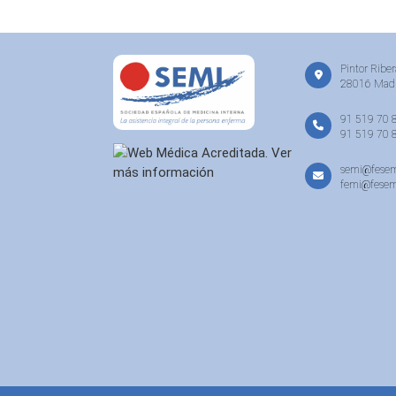
Pintor Riber
28016 Mad
91 519 70 
91 519 70 
semi@fesem
femi@fesem