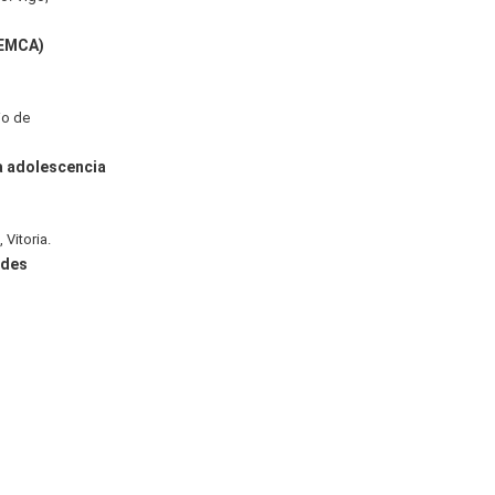
(EMCA)
io de
la adolescencia
 Vitoria.
ades