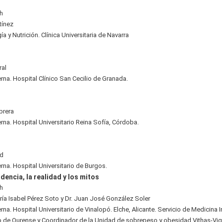
0h
tínez
a y Nutrición. Clínica Universitaria de Navarra
ral
erna. Hospital Clínico San Cecilio de Granada.
brera
rna. Hospital Universitario Reina Sofía, Córdoba.
ad
rna. Hospital Universitario de Burgos.
dencia, la realidad y los mitos
5h
ría Isabel Pérez Soto y Dr. Juan José González Soler
rna. Hospital Universitario de Vinalopó. Elche, Alicante. Servicio de Medicina
io de Ourense y Coordinador de la Unidad de sobrepeso y obesidad Vithas-Vig