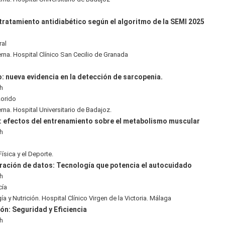
l tratamiento antidiabético según el algoritmo de la SEMI 2025
ral
erna. Hospital Clínico San Cecilio de Granada
: nueva evidencia en la detección de sarcopenia.
5h
Lorido
rna. Hospital Universitario de Badajoz.
o: efectos del entrenamiento sobre el metabolismo muscular
5h
Física y el Deporte.
ración de datos: Tecnología que potencia el autocuidado
0h
cía
a y Nutrición. Hospital Clínico Virgen de la Victoria. Málaga
ón: Seguridad y Eficiencia
0h