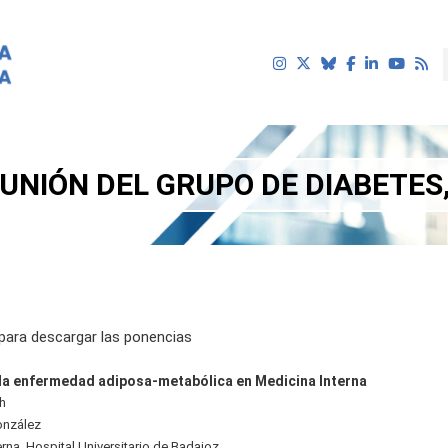
UNIÓN DEL GRUPO DE DIABETES
uí
para descargar las ponencias
e la enfermedad adiposa-metabólica en Medicina Interna
0h
onzález
erna. Hospital Universitario de Badajoz