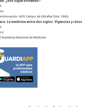
da: ¿nos sigue sirviendo?
0h
ano
 e Innovación. AGS Campo de Gibraltar Este. Cádiz
ra. La medicina entre dos siglos: Vigencias y retos
5h
ñoz
al Academia Nacional de Medicina