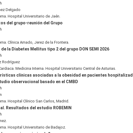
0h
mez Delgado
rna. Hospital Universitario de Jaén.
os del grupo-reunión del Grupo
5h
rna. Clínica Amado, Jerez de la Frontera.
 de la Diabetes Mellitus tipo 2 del grupo DON SEMI 2026
5h
z Rodríguez
ardiaca. Medicina Interna. Hospital Universitario Central de Asturias.
rísticas clínicas asociadas a la obesidad en pacientes hospitaliza
studio observacional basado en el CMBD
0h
n
rna. Hospital Clínico San Carlos, Madrid.
tal. Resultados del estudio ROBEMIN
0h
mez.
rna. Hospital Universitario de Badajoz.