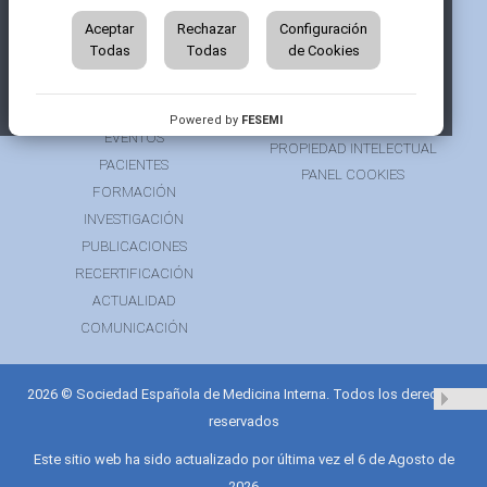
QUIÉNES SOMOS
AVISO LEGAL
ÁREA DE SOCIO
Aceptar
Rechazar
Configuración
AVISO PARA PACIENTES
Todas
Todas
de Cookies
GRUPOS DE TRABAJO
FINANCIACIÓN
RECURSOS
POLÍTICA DE COOKIES
AUSPICIOS
PRIVACIDAD
Powered by
FESEMI
EVENTOS
PROPIEDAD INTELECTUAL
PACIENTES
PANEL COOKIES
FORMACIÓN
INVESTIGACIÓN
PUBLICACIONES
RECERTIFICACIÓN
ACTUALIDAD
COMUNICACIÓN
2026 © Sociedad Española de Medicina Interna. Todos los derechos
reservados
Este sitio web ha sido actualizado por última vez el 6 de Agosto de
2026