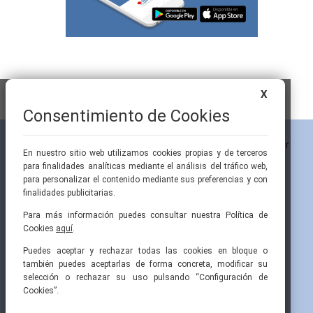
X
Consentimiento de Cookies
En nuestro sitio web utilizamos cookies propias y de terceros
para finalidades analíticas mediante el análisis del tráfico web,
para personalizar el contenido mediante sus preferencias y con
finalidades publicitarias.
Para más información puedes consultar nuestra Política de
Cookies
aquí
.
Pintor Ribera, 3
91 519 70 80
semi@fesemi.org
Puedes aceptar y rechazar todas las cookies en bloque o
28016 Madrid
91 519 70 81
femi@fesemi.org
también puedes aceptarlas de forma concreta, modificar su
selección o rechazar su uso pulsando “Configuración de
Cookies”.
INICIO
CONTACTAR