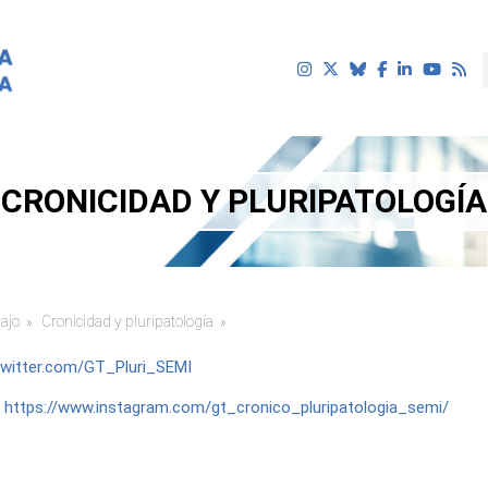
CRONICIDAD Y PLURIPATOLOGÍA
ajo
Cronicidad y pluripatología
uí
/twitter.com/GT_Pluri_SEMI
:
https://www.instagram.com/gt_cronico_pluripatologia_semi/