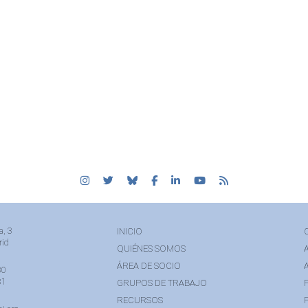
a, 3
INICIO
rid
QUIÉNES SOMOS
ÁREA DE SOCIO
80
81
GRUPOS DE TRABAJO
RECURSOS