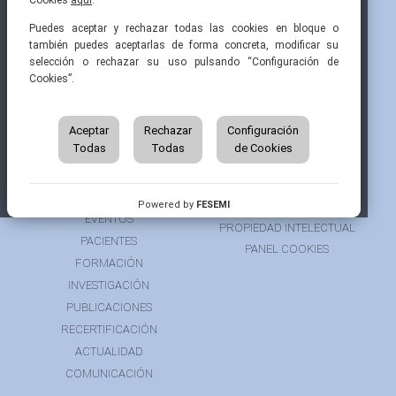
Cookies
aquí
.
Pintor Ribera, 3
91 519 70 80
semi@fesemi.org
Puedes aceptar y rechazar todas las cookies en bloque o
28016 Madrid
91 519 70 81
femi@fesemi.org
también puedes aceptarlas de forma concreta, modificar su
selección o rechazar su uso pulsando “Configuración de
Cookies”.
INICIO
CONTACTAR
QUIÉNES SOMOS
AVISO LEGAL
ÁREA DE SOCIO
Aceptar
Rechazar
Configuración
AVISO PARA PACIENTES
Todas
Todas
de Cookies
GRUPOS DE TRABAJO
FINANCIACIÓN
RECURSOS
POLÍTICA DE COOKIES
AUSPICIOS
PRIVACIDAD
Powered by
FESEMI
EVENTOS
PROPIEDAD INTELECTUAL
PACIENTES
PANEL COOKIES
FORMACIÓN
INVESTIGACIÓN
PUBLICACIONES
RECERTIFICACIÓN
ACTUALIDAD
COMUNICACIÓN