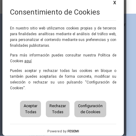
X
Consentimiento de Cookies
En nuestro sitio web utilizamos cookies propias y de terceros
para finalidades analíticas mediante el análisis del tráfico web,
para personalizar el contenido mediante sus preferencias y con
finalidades publicitarias.
Para más información puedes consultar nuestra Política de
Cookies
aquí
.
Pintor Ribera, 3
91 519 70 80
semi@fesemi.org
Puedes aceptar y rechazar todas las cookies en bloque o
28016 Madrid
91 519 70 81
femi@fesemi.org
también puedes aceptarlas de forma concreta, modificar su
selección o rechazar su uso pulsando “Configuración de
Cookies”.
INICIO
CONTACTAR
QUIÉNES SOMOS
AVISO LEGAL
ÁREA DE SOCIO
Aceptar
Rechazar
Configuración
AVISO PARA PACIENTES
Todas
Todas
de Cookies
GRUPOS DE TRABAJO
FINANCIACIÓN
RECURSOS
POLÍTICA DE COOKIES
AUSPICIOS
PRIVACIDAD
Powered by
FESEMI