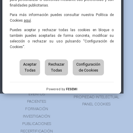
finalidades publicitarias.
Para más información puedes consultar nuestra Política de
Cookies
aquí
.
Pintor Ribera, 3
91 519 70 80
semi@fesemi.org
Puedes aceptar y rechazar todas las cookies en bloque o
28016 Madrid
91 519 70 81
femi@fesemi.org
también puedes aceptarlas de forma concreta, modificar su
selección o rechazar su uso pulsando “Configuración de
Cookies”.
INICIO
CONTACTAR
QUIÉNES SOMOS
AVISO LEGAL
ÁREA DE SOCIO
Aceptar
Rechazar
Configuración
AVISO PARA PACIENTES
Todas
Todas
de Cookies
GRUPOS DE TRABAJO
FINANCIACIÓN
RECURSOS
POLÍTICA DE COOKIES
AUSPICIOS
PRIVACIDAD
Powered by
FESEMI
EVENTOS
PROPIEDAD INTELECTUAL
PACIENTES
PANEL COOKIES
FORMACIÓN
INVESTIGACIÓN
PUBLICACIONES
RECERTIFICACIÓN