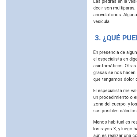
Las piedras en la ves
decir son multíparas,
anovulatorios. Alguna
vesícula.
3. ¿QUÉ P
En presencia de algun
el especialista en di
asintomáticas. Otras
grasas se nos hacen d
que tengamos dolor d
El especialista me va
un procedimiento o e
zona del cuerpo, y lo
sus posibles cálculos
Menos habitual es rea
los rayos X, y luego 
aún es realizar una 