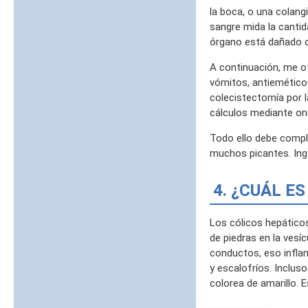
la boca, o una colang
sangre mida la cantid
órgano está dañado o
A continuación, me of
vómitos, antieméticos.
colecistectomía por 
cálculos mediante ond
Todo ello debe compl
muchos picantes. Ing
4. ¿CUÁL E
Los cólicos hepático
de piedras en la vesí
conductos, eso inflam
y escalofríos. Inclus
colorea de amarillo. E