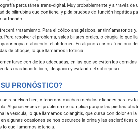
iografía percutánea trans-digital. Muy probablemente y a través de u
ad de bilirrubina que contiene, y pida pruebas de función hepática pa
 sufriendo.
recerá tratamiento. Para el cólico analgésicos, antiinflamatorios y,
 Para resolver el problema, sales biliares orales, o cirugía, lo que
laparoscopia o abriendo el abdomen. En algunos casos funciona des
as de choque, lo que llamamos litotricia.
ementarse con dietas adecuadas, en las que se eviten las comidas
erirlas masticando bien, despacio y evitando el sobrepeso.
S SU PRONÓSTICO?
s se resuelven bien, y tenemos muchas medidas eficaces para evita
cula. Algunas veces el problema se complica porque las piedras obst
a la vesícula, lo que llamamos colangitis, que cursa con dolor en la 
o en algunas ocasiones se nos oscurece la orina y las escleróticas o 
s lo que llamamos ictericia.