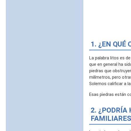
1. ¿EN QUÉ
La palabra litos es de 
que en general ha sid
piedras que obstruyen
milímetros, pero otra
Solemos calificar a l
Esas piedras están c
2. ¿PODRÍA
FAMILIARES