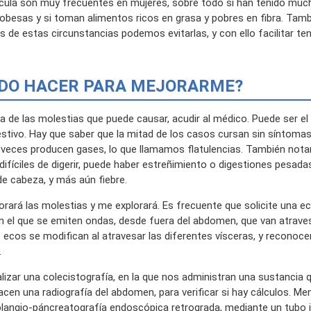
ícula son muy frecuentes en mujeres, sobre todo sí han tenido much
 obesas y si toman alimentos ricos en grasa y pobres en fibra. Tam
s de estas circunstancias podemos evitarlas, y con ello facilitar ten
UEDO HACER PARA MEJORARME?
a de las molestias que puede causar, acudir al médico. Puede ser el
gestivo. Hay que saber que la mitad de los casos cursan sin síntomas
 veces producen gases, lo que llamamos flatulencias. También not
ifíciles de digerir, puede haber estreñimiento o digestiones pesada
e cabeza, y más aún fiebre.
lorará las molestias y me explorará. Es frecuente que solicite una e
n el que se emiten ondas, desde fuera del abdomen, que van atrav
s ecos se modifican al atravesar las diferentes vísceras, y reconocen
.
lizar una colecistografía, en la que nos administran una sustancia 
hacen una radiografía del abdomen, para verificar si hay cálculos. M
colangio-páncreatografía endoscópica retrograda, mediante un tubo 