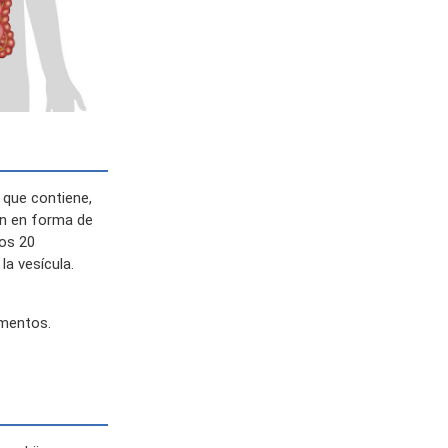
l que contiene,
tan en forma de
nos 20
a vesícula.
imentos.