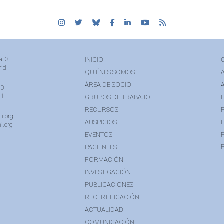
a, 3
INICIO
rid
QUIÉNES SOMOS
ÁREA DE SOCIO
80
81
GRUPOS DE TRABAJO
RECURSOS
i.org
AUSPICIOS
i.org
EVENTOS
PACIENTES
FORMACIÓN
INVESTIGACIÓN
PUBLICACIONES
RECERTIFICACIÓN
ACTUALIDAD
COMUNICACIÓN