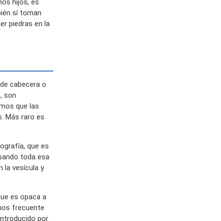
os hijos, es
bién sí toman
er piedras en la
 de cabecera o
, son
amos que las
s. Más raro es
cografía, que es
esando toda esa
 la vesícula y
que es opaca a
enos frecuente
introducido por