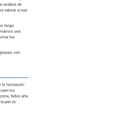
n análisis de
ra valorar si ese
 si tengo
 llamamos una
truir los
 grasas, con
r la formación
ruyen los
zona, fiebre alta
la piel se