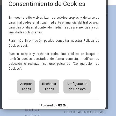
Consentimiento de Cookies
En nuestro sitio web utilizamos cookies propias y de terceros
para finalidades analíticas mediante el análisis del tráfico web,
para personalizar el contenido mediante sus preferencias y con
finalidades publicitarias.
Para más información puedes consultar nuestra Política de
Cookies
aquí
.
Pintor Ribera, 3
91 519 70 80
semi@fesemi.org
Puedes aceptar y rechazar todas las cookies en bloque o
28016 Madrid
91 519 70 81
femi@fesemi.org
también puedes aceptarlas de forma concreta, modificar su
selección o rechazar su uso pulsando “Configuración de
Cookies”.
INICIO
CONTACTAR
QUIÉNES SOMOS
AVISO LEGAL
ÁREA DE SOCIO
Aceptar
Rechazar
Configuración
AVISO PARA PACIENTES
Todas
Todas
de Cookies
GRUPOS DE TRABAJO
FINANCIACIÓN
RECURSOS
POLÍTICA DE COOKIES
AUSPICIOS
PRIVACIDAD
Powered by
FESEMI
EVENTOS
PROPIEDAD INTELECTUAL
PACIENTES