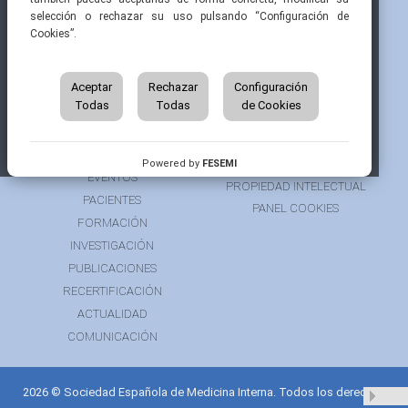
selección o rechazar su uso pulsando “Configuración de
Cookies”.
INICIO
CONTACTAR
QUIÉNES SOMOS
AVISO LEGAL
ÁREA DE SOCIO
Aceptar
Rechazar
Configuración
AVISO PARA PACIENTES
Todas
Todas
de Cookies
GRUPOS DE TRABAJO
FINANCIACIÓN
RECURSOS
POLÍTICA DE COOKIES
AUSPICIOS
PRIVACIDAD
Powered by
FESEMI
EVENTOS
PROPIEDAD INTELECTUAL
PACIENTES
PANEL COOKIES
FORMACIÓN
INVESTIGACIÓN
PUBLICACIONES
RECERTIFICACIÓN
ACTUALIDAD
COMUNICACIÓN
2026 © Sociedad Española de Medicina Interna. Todos los derechos