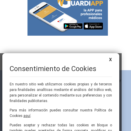
X
Consentimiento de Cookies
En nuestro sitio web utilizamos cookies propias y de terceros
para finalidades analíticas mediante el análisis del tráfico web,
para personalizar el contenido mediante sus preferencias y con
finalidades publicitarias.
Para más información puedes consultar nuestra Política de
Cookies
aquí
.
Pintor Ribera, 3
91 519 70 80
semi@fesemi.org
Puedes aceptar y rechazar todas las cookies en bloque o
28016 Madrid
91 519 70 81
femi@fesemi.org
también puedes aceptarlas de forma concreta, modificar su