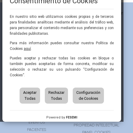
Consentimiento de Cookies
En nuestro sitio web utilizamos cookies propias y de terceros
para finalidades analíticas mediante el análisis del tráfico web,
para personalizar el contenido mediante sus preferencias y con
finalidades publicitarias.
Para más información puedes consultar nuestra Política de
Cookies
aquí
.
Pintor Ribera, 3
91 519 70 80
semi@fesemi.org
Puedes aceptar y rechazar todas las cookies en bloque o
28016 Madrid
91 519 70 81
femi@fesemi.org
también puedes aceptarlas de forma concreta, modificar su
selección o rechazar su uso pulsando “Configuración de
Cookies”.
INICIO
CONTACTAR
QUIÉNES SOMOS
AVISO LEGAL
ÁREA DE SOCIO
Aceptar
Rechazar
Configuración
AVISO PARA PACIENTES
Todas
Todas
de Cookies
GRUPOS DE TRABAJO
FINANCIACIÓN
RECURSOS
POLÍTICA DE COOKIES
AUSPICIOS
PRIVACIDAD
Powered by
FESEMI
EVENTOS
PROPIEDAD INTELECTUAL
PACIENTES
PANEL COOKIES