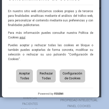
En nuestro sitio web utilizamos cookies propias y de terceros
para finalidades analíticas mediante el análisis del tráfico web,
para personalizar el contenido mediante sus preferencias y con
finalidades publicitarias.
Para más información puedes consultar nuestra Política de
Cookies
aquí
.
Pintor Ribera, 3
91 519 70 80
semi@fesemi.org
Puedes aceptar y rechazar todas las cookies en bloque o
28016 Madrid
91 519 70 81
femi@fesemi.org
también puedes aceptarlas de forma concreta, modificar su
selección o rechazar su uso pulsando “Configuración de
Cookies”.
INICIO
CONTACTAR
QUIÉNES SOMOS
AVISO LEGAL
ÁREA DE SOCIO
Aceptar
Rechazar
Configuración
AVISO PARA PACIENTES
Todas
Todas
de Cookies
GRUPOS DE TRABAJO
FINANCIACIÓN
RECURSOS
POLÍTICA DE COOKIES
AUSPICIOS
PRIVACIDAD
Powered by
FESEMI
EVENTOS
PROPIEDAD INTELECTUAL
PACIENTES
PANEL COOKIES