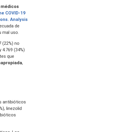
 médicos
the COVID-19
ons. Analysis
decuada de
u mal uso.
47 (22%) no
y 4.769 (34%)
ntes que
napropiada
,
s antibióticos
), linezolid
ibióticos