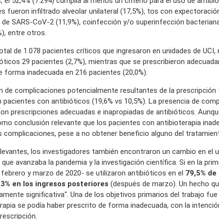
, el 52,4% (7.294) cumplía al menos un criterio para el uso de antibi
 fueron infiltrado alveolar unilateral (17,5%), tos con expectoració
 de SARS-CoV-2 (11,9%), coinfección y/o superinfección bacteriana
), entre otros.
total de 1.078 pacientes críticos que ingresaron en unidades de UCI, 
ióticos 29 pacientes (2,7%), mientras que se prescribieron adecua
de forma inadecuada en 216 pacientes (20,0%).
ón de complicaciones potencialmente resultantes de la prescripción
 pacientes con antibióticos (19,6% vs 10,5%). La presencia de comp
con prescripciones adecuadas e inapropiadas de antibióticos. Aunque
como conclusión relevante que los pacientes con antibioterapia ina
 complicaciones, pese a no obtener beneficio alguno del tratamien
elevantes, los investigadores también encontraron un cambio en el 
que avanzaba la pandemia y la investigación científica. Si en la prim
e febrero y marzo de 2020- se utilizaron antibióticos en el
79,5% de 
,3% en los ingresos posteriores
(después de marzo). Un hecho q
amente significativa". Una de los objetivos primarios del trabajo fue
erapia se podía haber prescrito de forma inadecuada, con la intenci
rescripción.