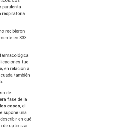
óticos. Los
n purulenta
 respiratoria
no recibieron
damente en 833
 farmacológica
licaciones fue
, en relación a
decuada también
to.
uso de
era fase de la
los casos
, el
ue supone una
 describir en qué
ón de optimizar