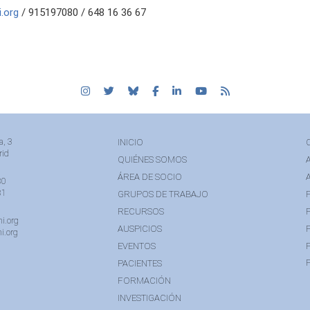
.org
/ 915197080 / 648 16 36 67
a, 3
INICIO
rid
QUIÉNES SOMOS
ÁREA DE SOCIO
80
81
GRUPOS DE TRABAJO
RECURSOS
i.org
AUSPICIOS
i.org
EVENTOS
PACIENTES
FORMACIÓN
INVESTIGACIÓN