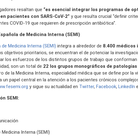
igadores resaltan que
“es esencial integrar los programas de op
s en pacientes con SARS-CoV-2”
y que resulta crucial “definir crit
entes COVID-19 que requieren de prescripción antibiótica”.
Española de Medicina Interna (SEMI)
 de Medicina Interna (SEMI)
integra a alrededor de
8.400 médicos i
s objetivos prioritarios, se encuentran el de potenciar la investigac
r los esfuerzos de los distintos grupos de trabajo que conforman 
lidad, son un total de
22 los grupos monográficos de patologías
o de la Medicina Interna, especialidad médica que se define por la vi
 un papel central en la atención a los pacientes crónicos complejo
w.fesemi.org
y sigue su actualidad en
Twitter
,
Facebook
,
LinkedIn
ón SEMI:
nicación
 Medicina Interna (SEMI)