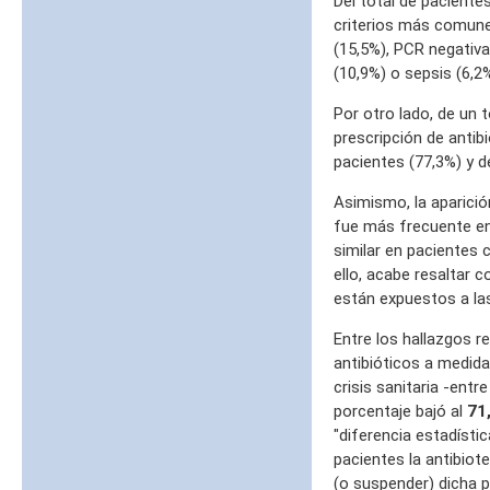
Del total de pacientes
criterios más comunes
(15,5%), PCR negativa
(10,9%) o sepsis (6,2%
Por otro lado, de un 
prescripción de antib
pacientes (77,3%) y 
Asimismo, la aparici
fue más frecuente en
similar en pacientes 
ello, acabe resaltar 
están expuestos a las
Entre los hallazgos r
antibióticos a medida 
crisis sanitaria -entr
porcentaje bajó al
71
"diferencia estadístic
pacientes la antibiot
(o suspender) dicha p