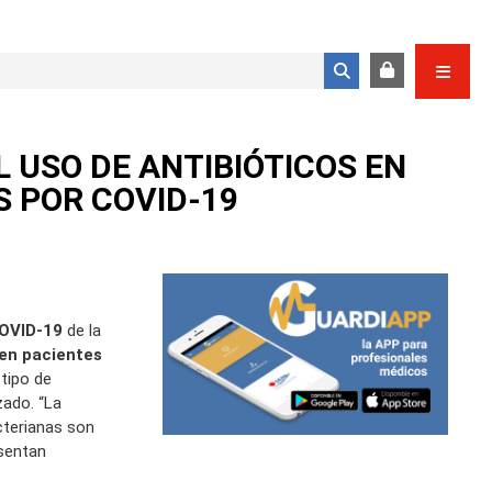
Formulario de búsqueda
L USO DE ANTIBIÓTICOS EN
S POR COVID-19
COVID-19
de la
 en pacientes
tipo de
zado. “La
cterianas son
esentan