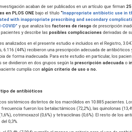
investigación acaban de ser publicados en un artículo que firman
25
oles en PLOS ONE
bajo el título
“
Inappropriate antibiotic use in 
ated with inappropriate prescribing and secondary complicati
I-COVID”
y que analiza los
factores de riesgo
de prescripción ina
 pacientes y describe las
posibles complicaciones
derivadas de s
es analizados en el presente estudio e incluidos en el Registro, 3.0
os, 6.116 (44%) recibieron una prescripción adecuada de antibióticos 
apia de forma inadecuada. Para este estudio en particular, los pacie
os se dividieron en dos grupos según la
prescripción adecuada
o
i
 paciente cumplía con
algún criterio de uso o no.
tipo de antibióticos
ticos sistémicos distintos de los macrólidos en 10.885 pacientes. Lo
frecuencia fueron los betalactámicos (72,2%), las quinolonas (13,4%
(1,6%), cotrimoxazol (0,6%) y tetraciclinas (0,6%). El resto de los ant
del 0,3%.