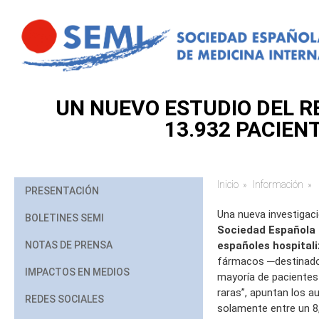
Pasar al contenido principal
UN NUEVO ESTUDIO DEL RE
13.932 PACIEN
Inicio
Información
Usted está aq
PRESENTACIÓN
Una nueva investigac
BOLETINES SEMI
Sociedad Española 
NOTAS DE PRENSA
españoles hospital
fármacos ─destinados
IMPACTOS EN MEDIOS
mayoría de pacientes
raras”, apuntan los au
REDES SOCIALES
solamente entre un 8