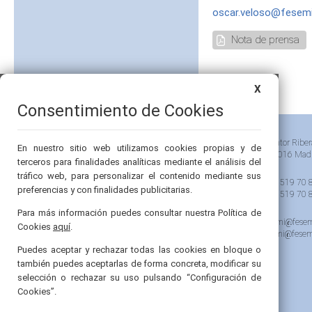
oscar.veloso@fesemi
Nota de prensa
X
Consentimiento de Cookies
Pintor Riber
En nuestro sitio web utilizamos cookies propias y de
28016 Mad
terceros para finalidades analíticas mediante el análisis del
tráfico web, para personalizar el contenido mediante sus
91 519 70 
preferencias y con finalidades publicitarias.
91 519 70 
Para más información puedes consultar nuestra Política de
semi@fesem
Cookies
aquí
.
femi@fesem
Puedes aceptar y rechazar todas las cookies en bloque o
también puedes aceptarlas de forma concreta, modificar su
selección o rechazar su uso pulsando “Configuración de
Cookies”.