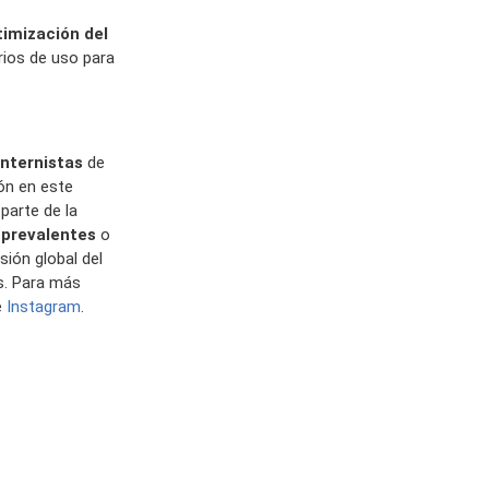
timización del
erios de uso para
nternistas
de
ión en este
parte de la
 prevalentes
o
sión global del
s. Para más
e
Instagram
.