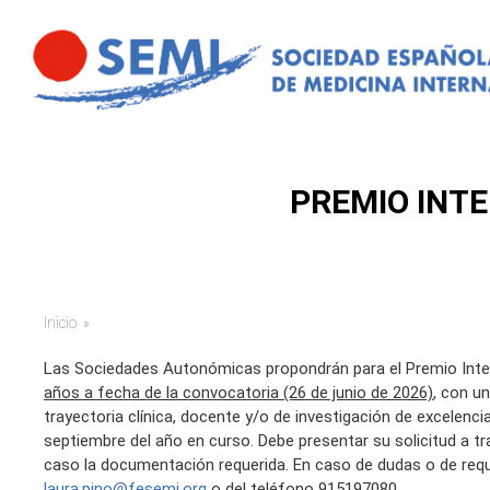
Pasar al contenido principal
PREMIO INTE
Inicio
Usted está aquí
Las Sociedades Autonómicas propondrán para el Premio Intern
años a fecha de la convocatoria (26 de junio de 2026)
, con u
trayectoria clínica, docente y/o de investigación de excelenci
septiembre del año en curso. Debe presentar su solicitud a t
caso la documentación requerida. En caso de dudas o de reque
laura.pino@fesemi.org
o del teléfono 915197080