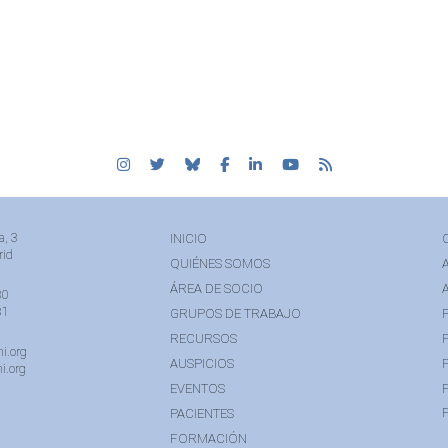
a, 3
INICIO
rid
QUIÉNES SOMOS
ÁREA DE SOCIO
80
81
GRUPOS DE TRABAJO
RECURSOS
i.org
AUSPICIOS
i.org
EVENTOS
PACIENTES
FORMACIÓN