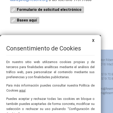
Formulario de solicitud electrónico
Bases aquí
X
Consentimiento de Cookies
Pintor Riber
En nuestro sitio web utilizamos cookies propias y de
28016 Mad
terceros para finalidades analíticas mediante el análisis del
tráfico web, para personalizar el contenido mediante sus
91 519 70 
preferencias y con finalidades publicitarias.
91 519 70 
Para más información puedes consultar nuestra Política de
semi@fesem
Cookies
aquí
.
femi@fesem
Puedes aceptar y rechazar todas las cookies en bloque o
también puedes aceptarlas de forma concreta, modificar su
selección o rechazar su uso pulsando “Configuración de