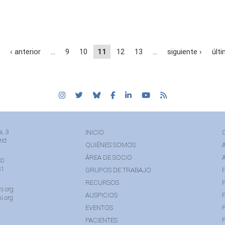
‹ anterior
…
9
10
11
12
13
…
siguiente ›
últi
a, 3
INICIO
rid
QUIÉNES SOMOS
ÁREA DE SOCIO
80
81
GRUPOS DE TRABAJO
RECURSOS
i.org
AUSPICIOS
i.org
EVENTOS
PACIENTES