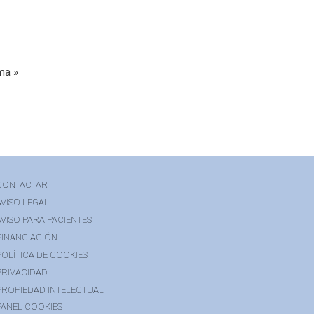
ma »
CONTACTAR
AVISO LEGAL
AVISO PARA PACIENTES
FINANCIACIÓN
POLÍTICA DE COOKIES
PRIVACIDAD
PROPIEDAD INTELECTUAL
PANEL COOKIES