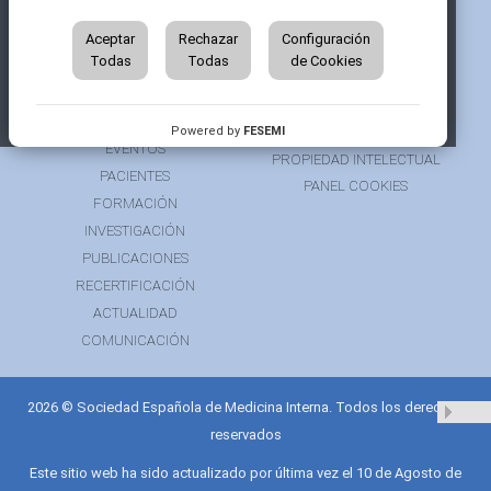
QUIÉNES SOMOS
AVISO LEGAL
ÁREA DE SOCIO
Aceptar
Rechazar
Configuración
AVISO PARA PACIENTES
Todas
Todas
de Cookies
GRUPOS DE TRABAJO
FINANCIACIÓN
RECURSOS
POLÍTICA DE COOKIES
AUSPICIOS
PRIVACIDAD
Powered by
FESEMI
EVENTOS
PROPIEDAD INTELECTUAL
PACIENTES
PANEL COOKIES
FORMACIÓN
INVESTIGACIÓN
PUBLICACIONES
RECERTIFICACIÓN
ACTUALIDAD
COMUNICACIÓN
2026 © Sociedad Española de Medicina Interna. Todos los derechos
reservados
Este sitio web ha sido actualizado por última vez el 10 de Agosto de