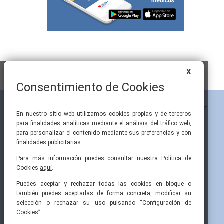
X
Consentimiento de Cookies
En nuestro sitio web utilizamos cookies propias y de terceros
para finalidades analíticas mediante el análisis del tráfico web,
para personalizar el contenido mediante sus preferencias y con
finalidades publicitarias.
Para más información puedes consultar nuestra Política de
Cookies
aquí
.
Pintor Ribera, 3
91 519 70 80
semi@fesemi.org
Puedes aceptar y rechazar todas las cookies en bloque o
28016 Madrid
91 519 70 81
femi@fesemi.org
también puedes aceptarlas de forma concreta, modificar su
selección o rechazar su uso pulsando “Configuración de
Cookies”.
INICIO
CONTACTAR