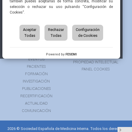
también puedes aceptarlas de forma concreta, modificar su
selección o rechazar su uso pulsando “Configuración de
Cookies”.
INICIO
CONTACTAR
QUIÉNES SOMOS
AVISO LEGAL
ÁREA DE SOCIO
Aceptar
Rechazar
Configuración
AVISO PARA PACIENTES
Todas
Todas
de Cookies
GRUPOS DE TRABAJO
FINANCIACIÓN
RECURSOS
POLÍTICA DE COOKIES
AUSPICIOS
PRIVACIDAD
Powered by
FESEMI
EVENTOS
PROPIEDAD INTELECTUAL
PACIENTES
PANEL COOKIES
FORMACIÓN
INVESTIGACIÓN
PUBLICACIONES
RECERTIFICACIÓN
ACTUALIDAD
COMUNICACIÓN
2026 © Sociedad Española de Medicina Interna. Todos los derechos