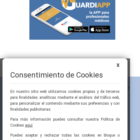
X
Consentimiento de Cookies
En nuestro sitio web utilizamos cookies propias y de terceros
para finalidades analíticas mediante el análisis del tráfico web,
para personalizar el contenido mediante sus preferencias y con
finalidades publicitarias.
Para más información puedes consultar nuestra Política de
Cookies
aquí
.
Pintor Ribera, 3
91 519 70 80
semi@fesemi.org
Puedes aceptar y rechazar todas las cookies en bloque o
28016 Madrid
91 519 70 81
femi@fesemi.org