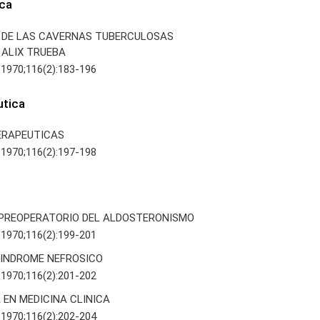
ica
 DE LAS CAVERNAS TUBERCULOSAS
A. ALIX TRUEBA
 1970;116(2):183-196
utica
ERAPEUTICAS
 1970;116(2):197-198
PREOPERATORIO DEL ALDOSTERONISMO
 1970;116(2):199-201
INDROME NEFROSICO
 1970;116(2):201-202
 EN MEDICINA CLINICA
 1970;116(2):202-204