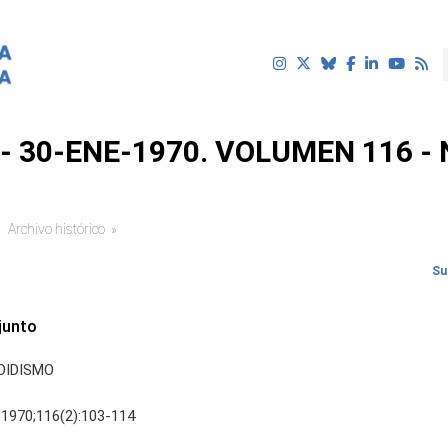
- 30-ENE-1970. VOLUMEN 116 -
Archivo histórico
uí
Su
junto
OIDISMO
 1970;116(2):103-114