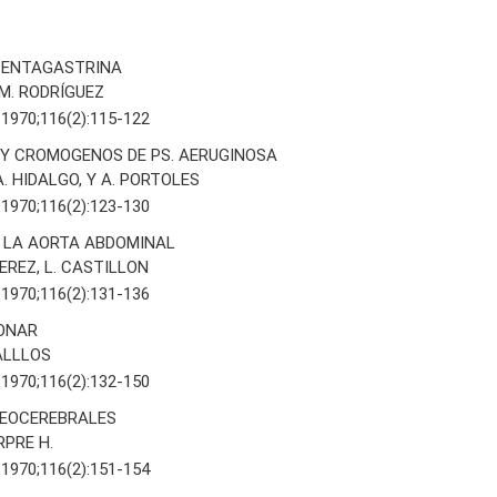
PENTAGASTRINA
 M. RODRÍGUEZ
 1970;116(2):115-122
Y CROMOGENOS DE PS. AERUGINOSA
A. HIDALGO, Y A. PORTOLES
 1970;116(2):123-130
 LA AORTA ABDOMINAL
FEREZ, L. CASTILLON
 1970;116(2):131-136
ONAR
ALLLOS
 1970;116(2):132-150
NEOCEREBRALES
RPRE H.
 1970;116(2):151-154