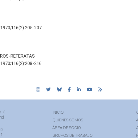
 1970;116(2):205-207
IBROS-REFERATAS
 1970;116(2):208-216
a, 3
INICIO
rid
QUIÉNES SOMOS
ÁREA DE SOCIO
80
81
GRUPOS DE TRABAJO