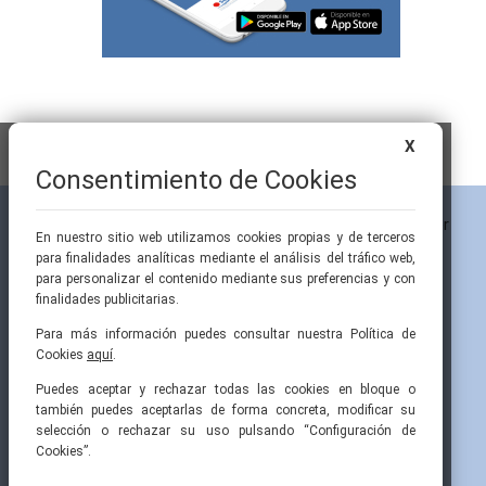
X
Consentimiento de Cookies
En nuestro sitio web utilizamos cookies propias y de terceros
para finalidades analíticas mediante el análisis del tráfico web,
para personalizar el contenido mediante sus preferencias y con
finalidades publicitarias.
Para más información puedes consultar nuestra Política de
Cookies
aquí
.
Pintor Ribera, 3
91 519 70 80
semi@fesemi.org
Puedes aceptar y rechazar todas las cookies en bloque o
28016 Madrid
91 519 70 81
femi@fesemi.org
también puedes aceptarlas de forma concreta, modificar su
selección o rechazar su uso pulsando “Configuración de
Cookies”.
INICIO
CONTACTAR