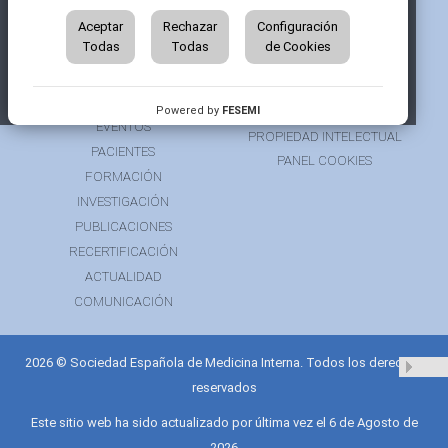
QUIÉNES SOMOS
AVISO LEGAL
ÁREA DE SOCIO
Aceptar
Rechazar
Configuración
AVISO PARA PACIENTES
Todas
Todas
de Cookies
GRUPOS DE TRABAJO
FINANCIACIÓN
RECURSOS
POLÍTICA DE COOKIES
AUSPICIOS
PRIVACIDAD
Powered by
FESEMI
EVENTOS
PROPIEDAD INTELECTUAL
PACIENTES
PANEL COOKIES
FORMACIÓN
INVESTIGACIÓN
PUBLICACIONES
RECERTIFICACIÓN
ACTUALIDAD
COMUNICACIÓN
2026 © Sociedad Española de Medicina Interna. Todos los derechos
reservados
Este sitio web ha sido actualizado por última vez el 6 de Agosto de
2026