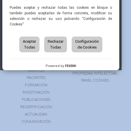
Pintor Ribera, 3
91 519 70 80
semi@fesemi.org
Puedes aceptar y rechazar todas las cookies en bloque o
28016 Madrid
91 519 70 81
femi@fesemi.org
también puedes aceptarlas de forma concreta, modificar su
selección o rechazar su uso pulsando “Configuración de
Cookies”.
INICIO
CONTACTAR
QUIÉNES SOMOS
AVISO LEGAL
ÁREA DE SOCIO
Aceptar
Rechazar
Configuración
AVISO PARA PACIENTES
Todas
Todas
de Cookies
GRUPOS DE TRABAJO
FINANCIACIÓN
RECURSOS
POLÍTICA DE COOKIES
AUSPICIOS
PRIVACIDAD
Powered by
FESEMI
EVENTOS
PROPIEDAD INTELECTUAL
PACIENTES
PANEL COOKIES
FORMACIÓN
INVESTIGACIÓN
PUBLICACIONES
RECERTIFICACIÓN
ACTUALIDAD
COMUNICACIÓN