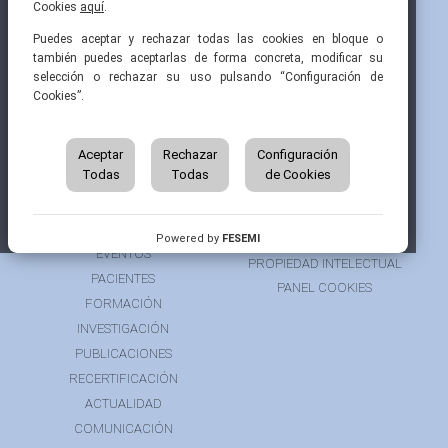
Cookies
aquí
.
Pintor Ribera, 3
91 519 70 80
semi@fesemi.org
Puedes aceptar y rechazar todas las cookies en bloque o
28016 Madrid
91 519 70 81
femi@fesemi.org
también puedes aceptarlas de forma concreta, modificar su
selección o rechazar su uso pulsando “Configuración de
Cookies”.
INICIO
CONTACTAR
QUIÉNES SOMOS
AVISO LEGAL
ÁREA DE SOCIO
Aceptar
Rechazar
Configuración
AVISO PARA PACIENTES
Todas
Todas
de Cookies
GRUPOS DE TRABAJO
FINANCIACIÓN
RECURSOS
POLÍTICA DE COOKIES
AUSPICIOS
PRIVACIDAD
Powered by
FESEMI
EVENTOS
PROPIEDAD INTELECTUAL
PACIENTES
PANEL COOKIES
FORMACIÓN
INVESTIGACIÓN
PUBLICACIONES
RECERTIFICACIÓN
ACTUALIDAD
COMUNICACIÓN