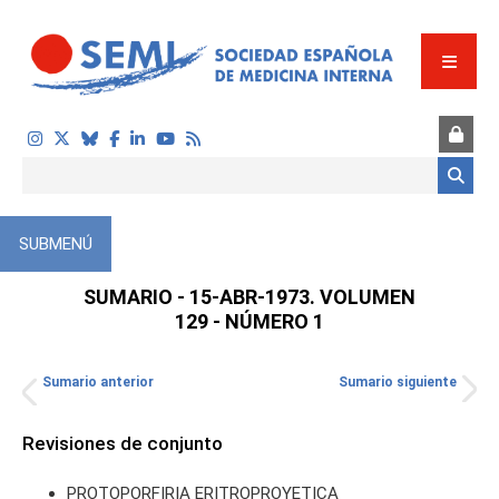
Pasar al contenido principal
Formulario de búsqueda
SUBMENÚ
SUMARIO - 15-ABR-1973. VOLUMEN
129 - NÚMERO 1
Sumario anterior
Sumario siguiente
TOS
Revisiones de conjunto
PROTOPORFIRIA ERITROPROYETICA