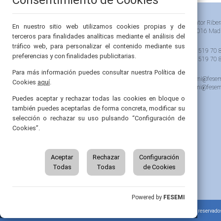
Pintor Riber
En nuestro sitio web utilizamos cookies propias y de
28016 Mad
terceros para finalidades analíticas mediante el análisis del
tráfico web, para personalizar el contenido mediante sus
91 519 70 
preferencias y con finalidades publicitarias.
91 519 70 
Para más información puedes consultar nuestra Política de
semi@fesem
Cookies
aquí
.
femi@fesem
Puedes aceptar y rechazar todas las cookies en bloque o
también puedes aceptarlas de forma concreta, modificar su
selección o rechazar su uso pulsando “Configuración de
Cookies”.
Aceptar
Rechazar
Configuración
Todas
Todas
de Cookies
Powered by
FESEMI
2026 © Sociedad Española de Medicina Interna. Todos los derechos reservado