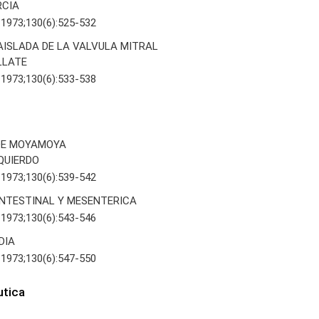
RCIA
 1973;130(6):525-532
AISLADA DE LA VALVULA MITRAL
LLATE
 1973;130(6):533-538
DE MOYAMOYA
IZQUIERDO
 1973;130(6):539-542
INTESTINAL Y MESENTERICA
 1973;130(6):543-546
DIA
 1973;130(6):547-550
utica