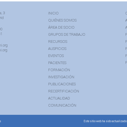
a, 3
INICIO
rid
QUIÉNES SOMOS
ÁREA DE SOCIO
80
81
GRUPOS DE TRABAJO
RECURSOS
i.org
AUSPICIOS
i.org
EVENTOS
PACIENTES
FORMACIÓN
INVESTIGACIÓN
PUBLICACIONES
RECERTIFICACIÓN
ACTUALIDAD
COMUNICACIÓN
s
Este sitio web ha sido actualizado