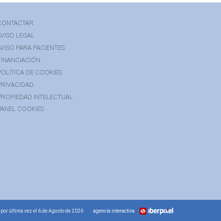
CONTACTAR
AVISO LEGAL
AVISO PARA PACIENTES
FINANCIACIÓN
POLÍTICA DE COOKIES
PRIVACIDAD
PROPIEDAD INTELECTUAL
PANEL COOKIES
 por última vez el 6 de Agosto de 2026
agencia interactiva