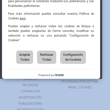
para personalizar el contenido mediante sus preferencias y con
finalidades publicitarias.
Para más información puedes consultar nuestra Política de
Cookies
aquí
.
Pintor Ribera, 3
91 519 70 80
semi@fesemi.org
Puedes aceptar y rechazar todas las cookies en bloque o
28016 Madrid
91 519 70 81
femi@fesemi.org
también puedes aceptarlas de forma concreta, modificar su
selección o rechazar su uso pulsando “Configuración de
Cookies”.
INICIO
CONTACTAR
QUIÉNES SOMOS
AVISO LEGAL
ÁREA DE SOCIO
Aceptar
Rechazar
Configuración
AVISO PARA PACIENTES
Todas
Todas
de Cookies
GRUPOS DE TRABAJO
FINANCIACIÓN
RECURSOS
POLÍTICA DE COOKIES
AUSPICIOS
PRIVACIDAD
Powered by
FESEMI
EVENTOS
PROPIEDAD INTELECTUAL
PACIENTES
PANEL COOKIES
FORMACIÓN
INVESTIGACIÓN
PUBLICACIONES
RECERTIFICACIÓN