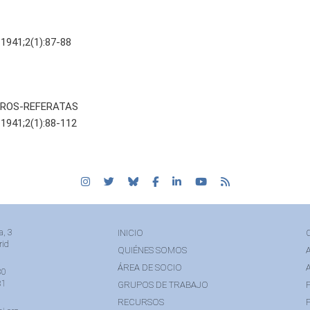
 1941;2(1):87-88
IBROS-REFERATAS
 1941;2(1):88-112
a, 3
INICIO
rid
QUIÉNES SOMOS
ÁREA DE SOCIO
80
81
GRUPOS DE TRABAJO
RECURSOS