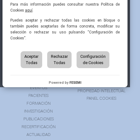
Para más información puedes consultar nuestra Política de
Cookies
aquí
.
Pintor Ribera, 3
91 519 70 80
semi@fesemi.org
Puedes aceptar y rechazar todas las cookies en bloque o
28016 Madrid
91 519 70 81
femi@fesemi.org
también puedes aceptarlas de forma concreta, modificar su
selección o rechazar su uso pulsando “Configuración de
Cookies”.
INICIO
CONTACTAR
QUIÉNES SOMOS
AVISO LEGAL
ÁREA DE SOCIO
Aceptar
Rechazar
Configuración
AVISO PARA PACIENTES
Todas
Todas
de Cookies
GRUPOS DE TRABAJO
FINANCIACIÓN
RECURSOS
POLÍTICA DE COOKIES
AUSPICIOS
PRIVACIDAD
Powered by
FESEMI
EVENTOS
PROPIEDAD INTELECTUAL
PACIENTES
PANEL COOKIES
FORMACIÓN
INVESTIGACIÓN
PUBLICACIONES
RECERTIFICACIÓN
ACTUALIDAD