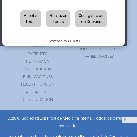
INICIO
CONTACTAR
QUIÉNES SOMOS
AVISO LEGAL
ÁREA DE SOCIO
Aceptar
Rechazar
Configuración
AVISO PARA PACIENTES
Todas
Todas
de Cookies
GRUPOS DE TRABAJO
FINANCIACIÓN
RECURSOS
POLÍTICA DE COOKIES
AUSPICIOS
PRIVACIDAD
Powered by
FESEMI
EVENTOS
PROPIEDAD INTELECTUAL
PACIENTES
PANEL COOKIES
FORMACIÓN
INVESTIGACIÓN
PUBLICACIONES
RECERTIFICACIÓN
ACTUALIDAD
COMUNICACIÓN
2026 © Sociedad Española de Medicina Interna. Todos los derechos
reservados
Este sitio web ha sido actualizado por última vez el 3 de Agosto de