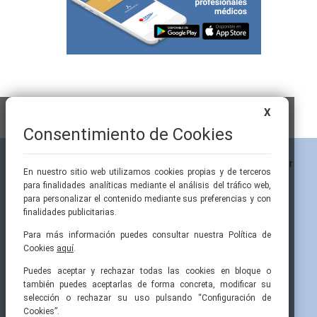
X
Consentimiento de Cookies
En nuestro sitio web utilizamos cookies propias y de terceros
para finalidades analíticas mediante el análisis del tráfico web,
para personalizar el contenido mediante sus preferencias y con
finalidades publicitarias.
Para más información puedes consultar nuestra Política de
Cookies
aquí
.
Pintor Ribera, 3
91 519 70 80
semi@fesemi.org
Puedes aceptar y rechazar todas las cookies en bloque o
28016 Madrid
91 519 70 81
femi@fesemi.org
también puedes aceptarlas de forma concreta, modificar su
selección o rechazar su uso pulsando “Configuración de
Cookies”.