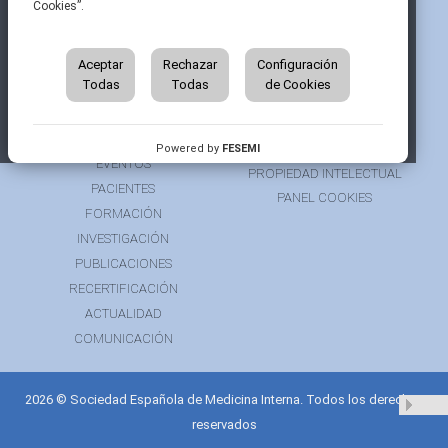
Cookies”.
INICIO
CONTACTAR
QUIÉNES SOMOS
AVISO LEGAL
ÁREA DE SOCIO
Aceptar
Rechazar
Configuración
AVISO PARA PACIENTES
Todas
Todas
de Cookies
GRUPOS DE TRABAJO
FINANCIACIÓN
RECURSOS
POLÍTICA DE COOKIES
AUSPICIOS
PRIVACIDAD
Powered by
FESEMI
EVENTOS
PROPIEDAD INTELECTUAL
PACIENTES
PANEL COOKIES
FORMACIÓN
INVESTIGACIÓN
PUBLICACIONES
RECERTIFICACIÓN
ACTUALIDAD
COMUNICACIÓN
2026 © Sociedad Española de Medicina Interna. Todos los derechos
reservados