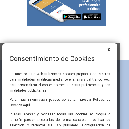
X
Consentimiento de Cookies
En nuestro sitio web utilizamos cookies propias y de terceros
para finalidades analíticas mediante el análisis del tráfico web,
para personalizar el contenido mediante sus preferencias y con
finalidades publicitarias.
Para más información puedes consultar nuestra Política de
Cookies
aquí
.
Pintor Ribera, 3
91 519 70 80
semi@fesemi.org
Puedes aceptar y rechazar todas las cookies en bloque o
28016 Madrid
91 519 70 81
femi@fesemi.org
también puedes aceptarlas de forma concreta, modificar su
selección o rechazar su uso pulsando “Configuración de