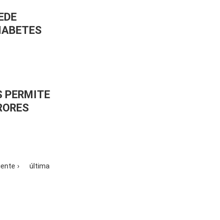
EDE
IABETES
S PERMITE
RORES
iente ›
última