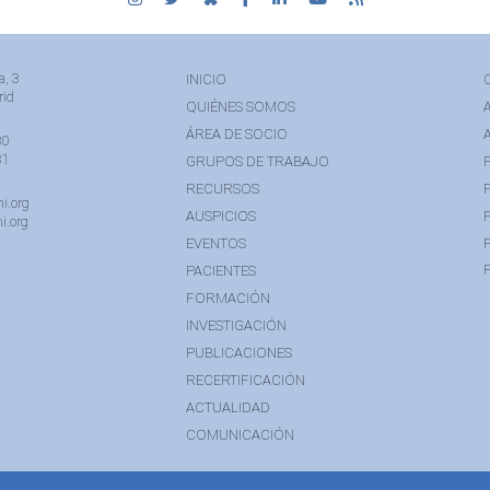
a, 3
INICIO
rid
QUIÉNES SOMOS
ÁREA DE SOCIO
80
81
GRUPOS DE TRABAJO
RECURSOS
i.org
AUSPICIOS
i.org
EVENTOS
PACIENTES
FORMACIÓN
INVESTIGACIÓN
PUBLICACIONES
RECERTIFICACIÓN
ACTUALIDAD
COMUNICACIÓN