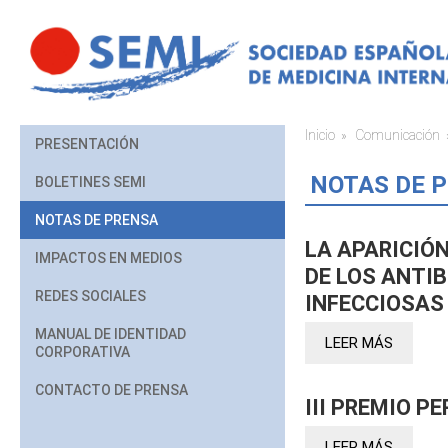
Pasar al contenido principal
Inicio
Comunicación
Usted está aq
PRESENTACIÓN
NOTAS DE 
BOLETINES SEMI
NOTAS DE PRENSA
LA APARICIÓ
IMPACTOS EN MEDIOS
DE LOS ANTIB
REDES SOCIALES
INFECCIOSAS
MANUAL DE IDENTIDAD
LEER MÁS
CORPORATIVA
CONTACTO DE PRENSA
III PREMIO P
LEER MÁS