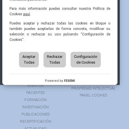
Para más información puedes consultar nuestra Política de
Cookies
aquí
.
Pintor Ribera, 3
91 519 70 80
semi@fesemi.org
Puedes aceptar y rechazar todas las cookies en bloque o
28016 Madrid
91 519 70 81
femi@fesemi.org
también puedes aceptarlas de forma concreta, modificar su
selección o rechazar su uso pulsando “Configuración de
Cookies”.
INICIO
CONTACTAR
QUIÉNES SOMOS
AVISO LEGAL
ÁREA DE SOCIO
Aceptar
Rechazar
Configuración
AVISO PARA PACIENTES
Todas
Todas
de Cookies
GRUPOS DE TRABAJO
FINANCIACIÓN
RECURSOS
POLÍTICA DE COOKIES
AUSPICIOS
PRIVACIDAD
Powered by
FESEMI
EVENTOS
PROPIEDAD INTELECTUAL
PACIENTES
PANEL COOKIES
FORMACIÓN
INVESTIGACIÓN
PUBLICACIONES
RECERTIFICACIÓN
ACTUALIDAD