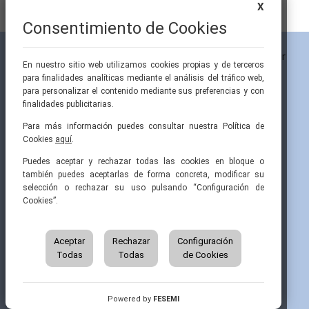
X
Consentimiento de Cookies
En nuestro sitio web utilizamos cookies propias y de terceros
para finalidades analíticas mediante el análisis del tráfico web,
para personalizar el contenido mediante sus preferencias y con
finalidades publicitarias.
Para más información puedes consultar nuestra Política de
Cookies
aquí
.
Pintor Ribera, 3
91 519 70 80
semi@fesemi.org
Puedes aceptar y rechazar todas las cookies en bloque o
28016 Madrid
91 519 70 81
femi@fesemi.org
también puedes aceptarlas de forma concreta, modificar su
selección o rechazar su uso pulsando “Configuración de
Cookies”.
INICIO
CONTACTAR
QUIÉNES SOMOS
AVISO LEGAL
ÁREA DE SOCIO
Aceptar
Rechazar
Configuración
AVISO PARA PACIENTES
Todas
Todas
de Cookies
GRUPOS DE TRABAJO
FINANCIACIÓN
RECURSOS
POLÍTICA DE COOKIES
AUSPICIOS
PRIVACIDAD
Powered by
FESEMI