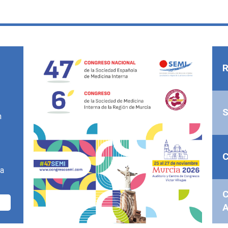
R
n
na
C