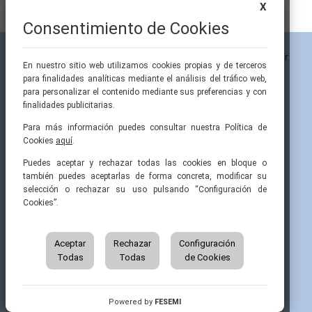
X
Consentimiento de Cookies
En nuestro sitio web utilizamos cookies propias y de terceros
para finalidades analíticas mediante el análisis del tráfico web,
para personalizar el contenido mediante sus preferencias y con
finalidades publicitarias.
Para más información puedes consultar nuestra Política de
Cookies
aquí
.
Pintor Ribera, 3
91 519 70 80
semi@fesemi.org
Puedes aceptar y rechazar todas las cookies en bloque o
28016 Madrid
91 519 70 81
femi@fesemi.org
también puedes aceptarlas de forma concreta, modificar su
selección o rechazar su uso pulsando “Configuración de
Cookies”.
INICIO
CONTACTAR
QUIÉNES SOMOS
AVISO LEGAL
ÁREA DE SOCIO
Aceptar
Rechazar
Configuración
AVISO PARA PACIENTES
Todas
Todas
de Cookies
GRUPOS DE TRABAJO
FINANCIACIÓN
RECURSOS
POLÍTICA DE COOKIES
AUSPICIOS
PRIVACIDAD
Powered by
FESEMI