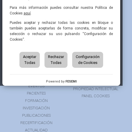
Para más información puedes consultar nuestra Política de
Cookies
aquí
.
Pintor Ribera, 3
91 519 70 80
semi@fesemi.org
Puedes aceptar y rechazar todas las cookies en bloque o
28016 Madrid
91 519 70 81
femi@fesemi.org
también puedes aceptarlas de forma concreta, modificar su
selección o rechazar su uso pulsando “Configuración de
Cookies”.
INICIO
CONTACTAR
QUIÉNES SOMOS
AVISO LEGAL
ÁREA DE SOCIO
Aceptar
Rechazar
Configuración
AVISO PARA PACIENTES
Todas
Todas
de Cookies
GRUPOS DE TRABAJO
FINANCIACIÓN
RECURSOS
POLÍTICA DE COOKIES
AUSPICIOS
PRIVACIDAD
Powered by
FESEMI
EVENTOS
PROPIEDAD INTELECTUAL
PACIENTES
PANEL COOKIES
FORMACIÓN
INVESTIGACIÓN
PUBLICACIONES
RECERTIFICACIÓN
ACTUALIDAD