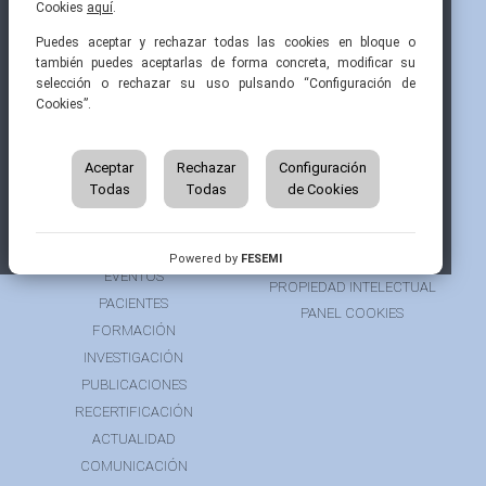
Cookies
aquí
.
Pintor Ribera, 3
91 519 70 80
semi@fesemi.org
Puedes aceptar y rechazar todas las cookies en bloque o
28016 Madrid
91 519 70 81
femi@fesemi.org
también puedes aceptarlas de forma concreta, modificar su
selección o rechazar su uso pulsando “Configuración de
Cookies”.
INICIO
CONTACTAR
QUIÉNES SOMOS
AVISO LEGAL
ÁREA DE SOCIO
Aceptar
Rechazar
Configuración
AVISO PARA PACIENTES
Todas
Todas
de Cookies
GRUPOS DE TRABAJO
FINANCIACIÓN
RECURSOS
POLÍTICA DE COOKIES
AUSPICIOS
PRIVACIDAD
Powered by
FESEMI
EVENTOS
PROPIEDAD INTELECTUAL
PACIENTES
PANEL COOKIES
FORMACIÓN
INVESTIGACIÓN
PUBLICACIONES
RECERTIFICACIÓN
ACTUALIDAD
COMUNICACIÓN