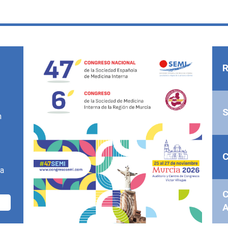
R
n
na
C