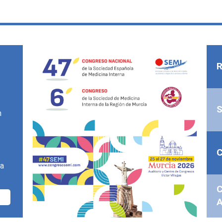
R
n
na
C