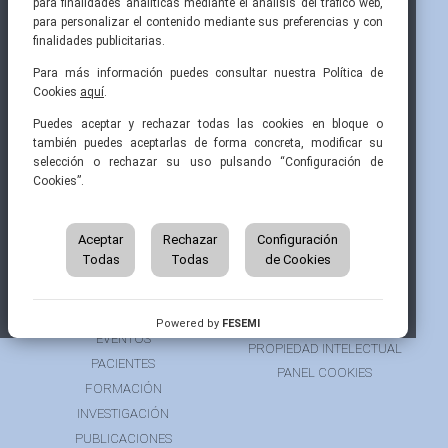
para finalidades analíticas mediante el análisis del tráfico web,
para personalizar el contenido mediante sus preferencias y con
finalidades publicitarias.
Para más información puedes consultar nuestra Política de
Cookies
aquí
.
Pintor Ribera, 3
91 519 70 80
semi@fesemi.org
Puedes aceptar y rechazar todas las cookies en bloque o
28016 Madrid
91 519 70 81
femi@fesemi.org
también puedes aceptarlas de forma concreta, modificar su
selección o rechazar su uso pulsando “Configuración de
Cookies”.
INICIO
CONTACTAR
QUIÉNES SOMOS
AVISO LEGAL
ÁREA DE SOCIO
Aceptar
Rechazar
Configuración
AVISO PARA PACIENTES
Todas
Todas
de Cookies
GRUPOS DE TRABAJO
FINANCIACIÓN
RECURSOS
POLÍTICA DE COOKIES
AUSPICIOS
PRIVACIDAD
Powered by
FESEMI
EVENTOS
PROPIEDAD INTELECTUAL
PACIENTES
PANEL COOKIES
FORMACIÓN
INVESTIGACIÓN
PUBLICACIONES