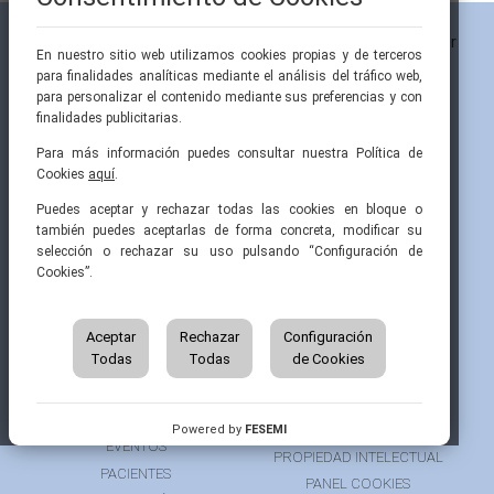
En nuestro sitio web utilizamos cookies propias y de terceros
para finalidades analíticas mediante el análisis del tráfico web,
para personalizar el contenido mediante sus preferencias y con
finalidades publicitarias.
Para más información puedes consultar nuestra Política de
Cookies
aquí
.
Pintor Ribera, 3
91 519 70 80
semi@fesemi.org
Puedes aceptar y rechazar todas las cookies en bloque o
28016 Madrid
91 519 70 81
femi@fesemi.org
también puedes aceptarlas de forma concreta, modificar su
selección o rechazar su uso pulsando “Configuración de
Cookies”.
INICIO
CONTACTAR
QUIÉNES SOMOS
AVISO LEGAL
ÁREA DE SOCIO
Aceptar
Rechazar
Configuración
AVISO PARA PACIENTES
Todas
Todas
de Cookies
GRUPOS DE TRABAJO
FINANCIACIÓN
RECURSOS
POLÍTICA DE COOKIES
AUSPICIOS
PRIVACIDAD
Powered by
FESEMI
EVENTOS
PROPIEDAD INTELECTUAL
PACIENTES
PANEL COOKIES